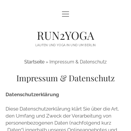
open
open
LAUFEN UND YOGA
menu
menu
YOGA FÜR LÄUFER
THE GREAT YOGA WALL
RUN2YOGA
YOGA FÜR VEREINE / LAUFTREFFS
BLACKBOARD TRAINING
LAUFEN UND YOGA IN UND UM BERLIN
TRAILRUNNING CAMPS
MOMENTE STATT MEDAILLEN
Startseite
»
Impressum & Datenschutz
ÜBER MICH
Impressum & Datenschutz
BLOG
KONTAKT
Datenschutzerklärung
twitter
facebook
instagram
email
email-
Diese Datenschutzerklärung klärt Sie über die Art,
form
den Umfang und Zweck der Verarbeitung von
personenbezogenen Daten (nachfolgend kurz
„Daten“) innerhalb unseres Onlineangebotes und