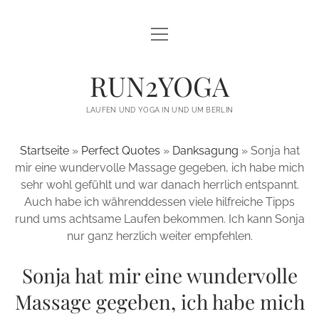
open
open
LAUFEN UND YOGA
menu
menu
YOGA FÜR LÄUFER
THE GREAT YOGA WALL
RUN2YOGA
YOGA FÜR VEREINE / LAUFTREFFS
BLACKBOARD TRAINING
LAUFEN UND YOGA IN UND UM BERLIN
TRAILRUNNING CAMPS
MOMENTE STATT MEDAILLEN
Startseite
»
Perfect Quotes
»
Danksagung
»
Sonja hat
ÜBER MICH
mir eine wundervolle Massage gegeben, ich habe mich
sehr wohl gefühlt und war danach herrlich entspannt.
BLOG
Auch habe ich währenddessen viele hilfreiche Tipps
rund ums achtsame Laufen bekommen. Ich kann Sonja
KONTAKT
nur ganz herzlich weiter empfehlen.
twitter
facebook
instagram
email
email-
Sonja hat mir eine wundervolle
form
Massage gegeben, ich habe mich