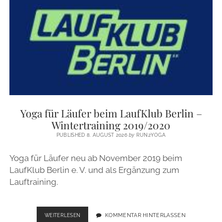
REGENERATION
UND
NATÜRLICHE
REINIGUNG
VON
SPORTKLEIDUNG
–
SCHWEISSGERUCH A
DÉ!
Yoga für Läufer beim LaufKlub Berlin –
Wintertraining 2019/2020
PUBLISHED 8. AUGUST 2026
by
RUN2YOGA
Yoga für Läufer neu ab November 2019 beim
LaufKlub Berlin e. V. und als Ergänzung zum
Lauftraining.
YOGA
KOMMENTAR HINTERLASSEN
WEITERLESEN