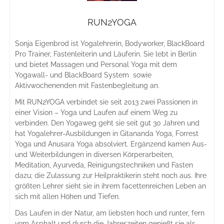
RUN2YOGA
Sonja Eigenbrod ist Yogalehrerin, Bodyworker, BlackBoard
Pro Trainer, Fastenleiterin und Läuferin. Sie lebt in Berlin
und bietet Massagen und Personal Yoga mit dem
Yogawall- und BlackBoard System sowie
Aktivwochenenden mit Fastenbegleitung an.
Mit RUN2YOGA verbindet sie seit 2013 zwei Passionen in
einer Vision – Yoga und Laufen auf einem Weg zu
verbinden. Den Yogaweg geht sie seit gut 30 Jahren und
hat Yogalehrer-Ausbildungen in Gitananda Yoga, Forrest
Yoga und Anusara Yoga absolviert. Ergänzend kamen Aus-
und Weiterbildungen in diversen Körperarbeiten,
Meditation, Ayurveda, Reinigungstechniken und Fasten
dazu; die Zulassung zur Heilpraktikerin steht noch aus. Ihre
größten Lehrer sieht sie in ihrem facettenreichen Leben an
sich mit allen Höhen und Tiefen.
Das Laufen in der Natur, am liebsten hoch und runter, fern
vom Asphalt und durch die Jahreszeiten genießt sie als