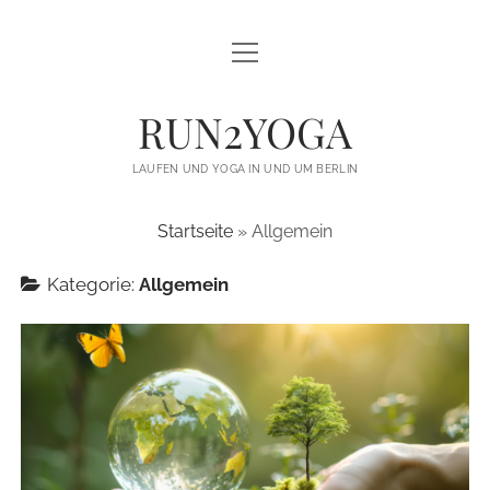
open
open
LAUFEN UND YOGA
menu
menu
YOGA FÜR LÄUFER
THE GREAT YOGA WALL
RUN2YOGA
YOGA FÜR VEREINE / LAUFTREFFS
BLACKBOARD TRAINING
LAUFEN UND YOGA IN UND UM BERLIN
TRAILRUNNING CAMPS
MOMENTE STATT MEDAILLEN
Startseite
»
Allgemein
ÜBER MICH
Kategorie:
Allgemein
BLOG
KONTAKT
twitter
facebook
instagram
email
email-
form