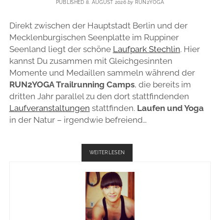
PUBLISHED 8. AUGUST 2026
by
RUN2YOGA
Direkt zwischen der Hauptstadt Berlin und der
Mecklenburgischen Seenplatte im Ruppiner
Seenland liegt der schöne
Laufpark Stechlin
. Hier
kannst Du zusammen mit Gleichgesinnten
Momente und Medaillen sammeln während der
RUN2YOGA Trailrunning Camps
, die bereits im
dritten Jahr parallel zu den dort stattfindenden
Laufveranstaltungen
stattfinden.
Laufen und Yoga
in der Natur – irgendwie befreiend…
TRAILRUNNING
WEITERLESEN
CAMPS
2016