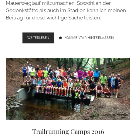
Mauerweglauf mitzumachen. Sowohl an der
Gedenkstätte als auch im Stadion kann ich meinen
Beitrag für diese wichtige Sache leisten.
„NIEMAND
KOMMENTAR HINTERLASSEN
WEITERLESEN
HAT
DIE
ABSICHT
EINE
MAUER
ZU
BAUEN“
–
100
MEILEN
2019
ZU
EHREN
DIETER
WOHLFAHRT
?
Trailrunning Camps 2016