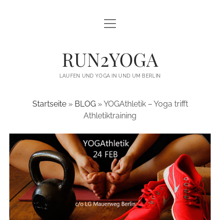
open
open
LAUFEN UND YOGA
menu
menu
YOGA FÜR LÄUFER
THE GREAT YOGA WALL
RUN2YOGA
YOGA FÜR VEREINE / LAUFTREFFS
BLACKBOARD TRAINING
LAUFEN UND YOGA IN UND UM BERLIN
TRAILRUNNING CAMPS
MOMENTE STATT MEDAILLEN
Startseite
»
BLOG
»
YOGAthletik – Yoga trifft
ÜBER MICH
Athletiktraining
BLOG
KONTAKT
twitter
facebook
instagram
email
email-
form