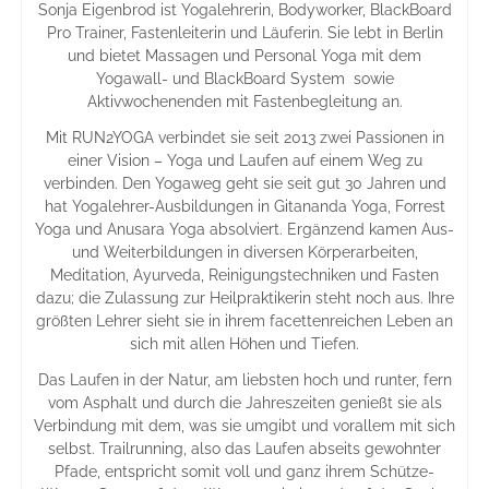
Sonja Eigenbrod ist Yogalehrerin, Bodyworker, BlackBoard
Pro Trainer, Fastenleiterin und Läuferin. Sie lebt in Berlin
und bietet Massagen und Personal Yoga mit dem
Yogawall- und BlackBoard System sowie
Aktivwochenenden mit Fastenbegleitung an.
Mit RUN2YOGA verbindet sie seit 2013 zwei Passionen in
einer Vision – Yoga und Laufen auf einem Weg zu
verbinden. Den Yogaweg geht sie seit gut 30 Jahren und
hat Yogalehrer-Ausbildungen in Gitananda Yoga, Forrest
Yoga und Anusara Yoga absolviert. Ergänzend kamen Aus-
und Weiterbildungen in diversen Körperarbeiten,
Meditation, Ayurveda, Reinigungstechniken und Fasten
dazu; die Zulassung zur Heilpraktikerin steht noch aus. Ihre
größten Lehrer sieht sie in ihrem facettenreichen Leben an
sich mit allen Höhen und Tiefen.
Das Laufen in der Natur, am liebsten hoch und runter, fern
vom Asphalt und durch die Jahreszeiten genießt sie als
Verbindung mit dem, was sie umgibt und vorallem mit sich
selbst. Trailrunning, also das Laufen abseits gewohnter
Pfade, entspricht somit voll und ganz ihrem Schütze-