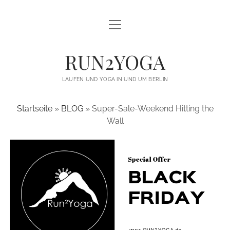
open
open
LAUFEN UND YOGA
menu
menu
YOGA FÜR LÄUFER
THE GREAT YOGA WALL
RUN2YOGA
YOGA FÜR VEREINE / LAUFTREFFS
BLACKBOARD TRAINING
LAUFEN UND YOGA IN UND UM BERLIN
TRAILRUNNING CAMPS
MOMENTE STATT MEDAILLEN
Startseite
»
BLOG
»
Super-Sale-Weekend Hitting the
ÜBER MICH
Wall
BLOG
KONTAKT
twitter
facebook
instagram
email
email-
form