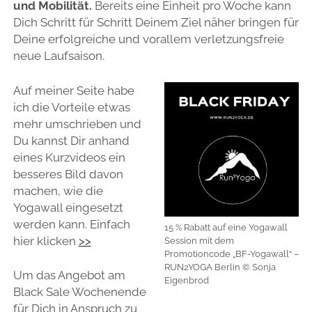
und Mobilität.
Bereits eine Einheit pro Woche kann
Dich Schritt für Schritt Deinem Ziel näher bringen für
Deine erfolgreiche und vorallem verletzungsfreie
neue Laufsaison.
Auf meiner Seite habe
ich die Vorteile etwas
mehr umschrieben und
Du kannst Dir anhand
eines Kurzvideos ein
besseres Bild davon
machen, wie die
Yogawall eingesetzt
werden kann. Einfach
15 % Rabatt auf eine Yogawall
hier klicken
>>
Session mit dem
Promotioncode „BF-Yogawall“ –
RUN2YOGA Berlin © Sonja
Um das Angebot am
Eigenbrod
Black Sale Wochenende
für Dich in Anspruch zu