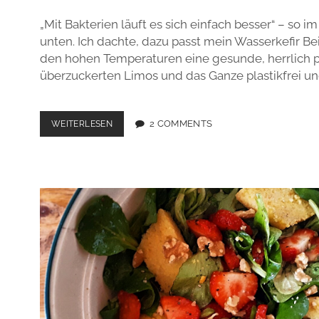
„Mit Bakterien läuft es sich einfach besser“ – so im 
unten. Ich dachte, dazu passt mein Wasserkefir Beit
den hohen Temperaturen eine gesunde, herrlich pr
überzuckerten Limos und das Ganze plastikfrei und
WASSERKEFIR
2 COMMENTS
WEITERLESEN
DIY
–
GIBT
DAS
LEBEN
DIR
ZITRONEN,
MACH
LIMONADE
?