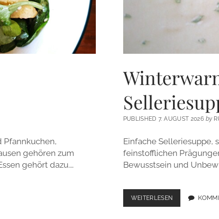
Winterwar
Selleriesu
PUBLISHED 7. AUGUST 2026
by
R
d Pfannkuchen,
Einfache Selleriesuppe,
Pausen gehören zum
feinstofflichen Prägunge
 Essen gehört dazu.…
Bewusstsein und Unbewus
WINTERWARM
KOMM
WEITERLESEN
SAMSKARA!
SELLERIESUPPE