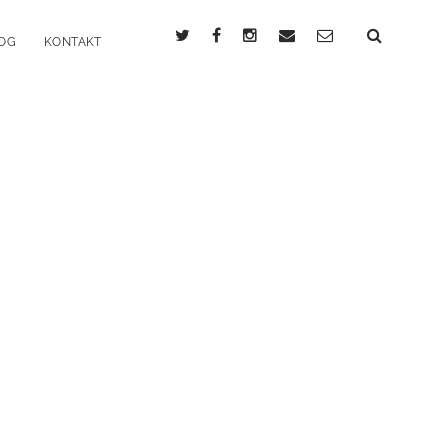
twitter
facebook
instagram
email
email-
OG
KONTAKT
form