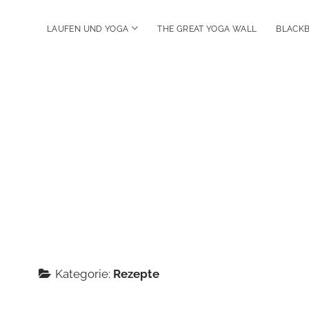
open
LAUFEN UND YOGA
THE GREAT YOGA WALL
BLACKB
menu
Kategorie:
Rezepte